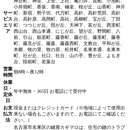
神丘町、神里、上菅、上社、亀の井、貴船、小池町、
小井堀町、香坂、香南、極楽、桜が丘、山香町、神月
サー
町、新宿、勢子坊、代万町、高針、高針荒田、高針
ビス
台、高針原、高間町、高社、高柳町、宝が丘、丁田
エリ
町、つつじが丘、照が丘、天神下、富が丘、西里町、
ア
西山台、西山本通、にじが丘、望が丘、野間町、八
前、引山、姫若町、藤香町、藤が丘、藤里町、藤巻
町、藤見が丘、藤森、藤森西町、文教台、平和が丘、
本郷、牧の里、牧の原、松井町、名東本通、名東本
町、社が丘、社口、社台、山の手、豊が丘、よもぎ
台、陸前町、若葉台
営業
朝8時～夜12時
時間
休業
日・
年中無休・365日 お電話にて受付中
定休
日
お支
現金またはクレジットカード（※地域によって使用出
払方
来ない場合もございますので、お電話にてご確認くだ
法
さい。）
名古屋市名東区の鍵屋カギマロは、住宅の鍵のトラブ