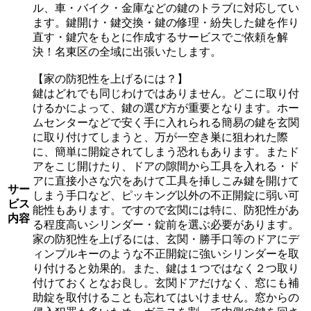
ル、車・バイク・金庫などの鍵のトラブに対応してい
ます。鍵開け・鍵交換・鍵の修理・紛失した鍵を作り
直す・鍵穴をもとに作成するサービスでご依頼を解
決！名東区の全域に出張いたします。
【家の防犯性を上げるには？】
鍵はどれでも同じわけではありません。どこに取り付
けるかによって、鍵の選び方が重要となります。ホー
ムセンターなどで安く手に入れられる簡易の鍵を玄関
に取り付けてしまうと、万が一空き巣に狙われた際
に、簡単に開錠されてしまう恐れもあります。またド
アをこじ開けたり、ドアの隙間から工具を入れる・ド
アに直接小さな穴をあけて工具を挿しこみ鍵を開けて
サー
しまう手口など、ピッキング以外の不正開錠に弱い可
ビス
能性もあります。ですので玄関には特に、防犯性があ
内容
る程度高いシリンダー・錠前を選ぶ必要があります。
家の防犯性を上げるには、玄関・勝手口等のドアにデ
ィンプルキーのような不正開錠に強いシリンダーを取
り付けると効果的。また、鍵は１つではなく２つ取り
付けておくとなお良し。玄関ドアだけなく、窓にも補
助錠を取付けることも忘れてはいけません。窓からの