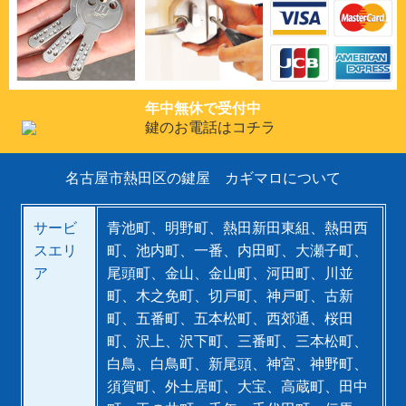
年中無休で受付中
名古屋市熱田区の鍵屋 カギマロについて
サービ
青池町、明野町、熱田新田東組、熱田西
スエリ
町、池内町、一番、内田町、大瀬子町、
ア
尾頭町、金山、金山町、河田町、川並
町、木之免町、切戸町、神戸町、古新
町、五番町、五本松町、西郊通、桜田
町、沢上、沢下町、三番町、三本松町、
白鳥、白鳥町、新尾頭、神宮、神野町、
須賀町、外土居町、大宝、高蔵町、田中