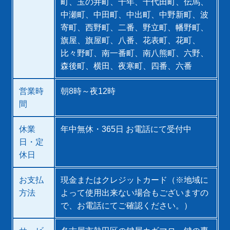
町、玉の井町、千年、千代田町、伝馬、
中瀬町、中田町、中出町、中野新町、波
寄町、西野町、二番、野立町、幡野町、
旗屋、旗屋町、八番、花表町、花町、
比々野町、南一番町、南八熊町、六野、
森後町、横田、夜寒町、四番、六番
営業時
朝8時～夜12時
間
休業
年中無休・365日 お電話にて受付中
日・定
休日
お支払
現金またはクレジットカード（※地域に
方法
よって使用出来ない場合もございますの
で、お電話にてご確認ください。）