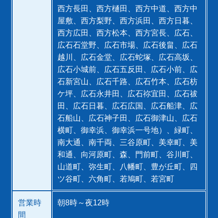
西方長田、西方樋田、西方中道、西方中
屋敷、西方梨野、西方浜田、西方日暮、
西方広田、西方松本、西方宮長、広石、
広石石堂野、広石市場、広石後畠、広石
越川、広石金堂、広石蛇塚、広石高坂、
広石小城前、広石五反田、広石小前、広
石新宮山、広石千路、広石竹本、広石枋
ケ坪、広石永井田、広石祢宜田、広石祓
田、広石日暮、広石広国、広石船津、広
石船山、広石神子田、広石御津山、広石
横町、御幸浜、御幸浜一号地）、緑町、
南大通、南千両、三谷原町、美幸町、美
和通、向河原町、森、門前町、谷川町、
山道町、弥生町、八幡町、豊が丘町、四
ツ谷町、六角町、若鳩町、若宮町
営業時
朝8時～夜12時
間