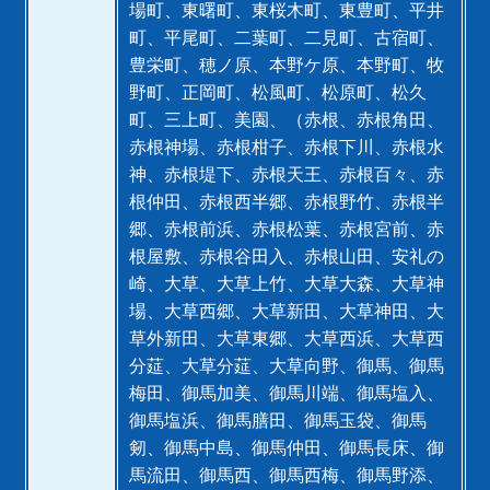
場町、東曙町、東桜木町、東豊町、平井
町、平尾町、二葉町、二見町、古宿町、
豊栄町、穂ノ原、本野ケ原、本野町、牧
野町、正岡町、松風町、松原町、松久
町、三上町、美園、（赤根、赤根角田、
赤根神場、赤根柑子、赤根下川、赤根水
神、赤根堤下、赤根天王、赤根百々、赤
根仲田、赤根西半郷、赤根野竹、赤根半
郷、赤根前浜、赤根松葉、赤根宮前、赤
根屋敷、赤根谷田入、赤根山田、安礼の
崎、大草、大草上竹、大草大森、大草神
場、大草西郷、大草新田、大草神田、大
草外新田、大草東郷、大草西浜、大草西
分莚、大草分莚、大草向野、御馬、御馬
梅田、御馬加美、御馬川端、御馬塩入、
御馬塩浜、御馬膳田、御馬玉袋、御馬
剱、御馬中島、御馬仲田、御馬長床、御
馬流田、御馬西、御馬西梅、御馬野添、