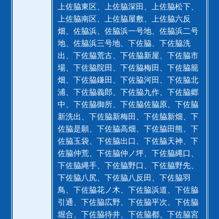
上佐脇東区、上佐脇深田、上佐脇松下、
上佐脇南区、上佐脇屋敷、上佐脇六反
畑、佐脇浜、佐脇浜一号地、佐脇浜二号
地、佐脇浜三号地、下佐脇、下佐脇洗
出、下佐脇荒古、下佐脇新屋、下佐脇市
場、下佐脇院田、下佐脇梅田、下佐脇籠
畑、下佐脇鎌田、下佐脇河田、下佐脇北
浦、下佐脇義郎、下佐脇九作、下佐脇郷
中、下佐脇御所、下佐脇佐脇原、下佐脇
新洗出、下佐脇新梅田、下佐脇新畑、下
佐脇是願、下佐脇高畑、下佐脇田熊、下
佐脇玉袋、下佐脇出口、下佐脇天神、下
佐脇仲荒、下佐脇仲ノ坪、下佐脇縄口、
下佐脇縄手、下佐脇野口、下佐脇野先、
下佐脇八尻、下佐脇八反田、下佐脇羽
鳥、下佐脇花ノ木、下佐脇浜道、下佐脇
引通、下佐脇広野、下佐脇平次、下佐脇
堀合、下佐脇待井、下佐脇都、下佐脇宮