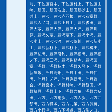
前、下佐脇宮本、下佐脇村上、下佐脇山
崎、新田、新田洗出、新田新砂山、新田
砂山、豊沢、豊沢赤羽根、豊沢石堂野、
豊沢入ノ口、豊沢上野山、豊沢後田、豊
沢大蔵、豊沢大沢、豊沢大坪、豊沢川
原、豊沢久蔵、豊沢蔵下、豊沢小沢、豊
沢小山、豊沢沢渡、豊沢篠川、豊沢新小
山、豊沢新杉下、豊沢杉下、豊沢樽美、
豊沢払田、豊沢引釣、豊沢松田、豊沢松
ノ下、豊沢三沢、豊沢弥勒寺、豊沢薬
堂、泙野、泙野楠木、泙野久呂下、泙野
新屋敷、泙野高畑、泙野丁田、泙野仲
田、泙野仲ノ坪、泙野浜新田、泙野堀
合、泙野宮永、泙野村崎、泙野餅田、泙
野柳原、泙野山下、泙野六角、泙野六反
田、西方、西方揚浜、西方入浜、西方井
領田、西方狐塚、西方九策、西方源農、
西方小貝津、西方下浜道、西方常ノ口、