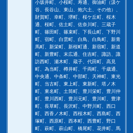
小坂井町、小桜町、寿通、御油町（汲ケ
谷、長谷山、東山、炮六土、その他）、
財賀町、幸町、堺町、桜ケ丘町、桜木
通、桜町、佐土町、佐奈川町、三蔵子
町、篠田町、篠束町、下長山町、下野川
町、宿町、白雲町、白鳥、白鳥町、新青
馬町、新栄町、新桜町通、新宿町、新道
町、新豊町、末広通、住吉町、諏訪、諏
訪西町、瀬木町、蔵子、代田町、高見
町、為当町、樽井町、千両町、千歳通、
中央通、中条町、中部町、天神町、東光
町、当古町、東上町、東新町、塔ノ木
町、東名町、土筒町、豊川栄町、豊川仲
町、豊川西町、豊川元町、豊川町、豊津
町、長草町、長沢町、中野川町、西口
町、西香ノ木町、西桜木町、西島町、西
塚町、西原町、西本町、西豊町、野口
町、萩町、萩山町、橋尾町、花井町、馬