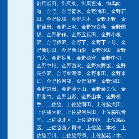
御馬浜田、御馬東、御馬宮浦、御馬向
道、金野、金野青木、金野油田、金野石
田、金野稲場、金野岩本、金野上野、金
野籠田、金野上沢、金野観音寺、金野国
坂、金野郷作、金野五反田、金野小根
沢、金野猿沢、金野下、金野下ノ前、金
野新砂田、金野新山影、金野砂田、金野
竹入、金野足見、金野徳寒、金野中切、
金野中畑、金野西沢、金野灰野坂、金野
長谷沢、金野東河津、金野東田、金野東
畑、金野桧河津、金野深沢、金野深田、
金野袋田、金野藤ケ山、金野藤久保、金
野見竹、金野山影、金野山本、金野横
手、上佐脇、上佐脇雨田、上佐脇犬田、
上佐脇大郡、上佐脇河原田、上佐脇観音
堂、上佐脇北区、上佐脇中区、上佐脇西
区、上佐脇西ノ貝津、上佐脇二本松、上
佐脇野川、上佐脇野添、上佐脇花ノ木、