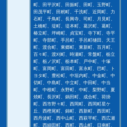
町、田平沢町、田振町、田町、玉野町、
田茂平町、田籾町、千洗町、近岡町、力
石町、千鳥町、長興寺、司町、月見町、
土橋町、堤町、堤本町、葛沢町、葛町、
椿立町、坪崎町、貞宝町、寺下町、寺平
町、寺部町、手呂町、手呂町樋田、天王
町、渡合町、東郷町、東新町、百月町、
百々町、渡刈町、時瀬町、常盤町、栃立
町、栃ノ沢町、栃本町、戸中町、十塚
町、富岡町、富田町、富永町、巴町、ト
ヨタ町、豊松町、中垣内町、中金町、中
切町、中島町、中立町、中田町、中当
町、中根町、永野町、中町、梨野町、夏
焼町、長沢町、鍋田町、成合町、荷掛
町、西市野々町、西岡町、西岡町星ケ
丘、西樫尾町、錦町、西新町、西田町、
西丹波町、西中山町、西萩平町、西広瀬
町、西細田町、西町、西山町、日南町、