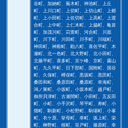
谷町、加納町、蕪木町、神池町、上丘
町、上川口町、上切町、上切山町、上郷
町、上小田町、上佐切町、上高町、上渡
合町、上中町、上仁木町、上脇町、亀首
町、加茂川町、苅萱町、河合町、川面
町、川下町、川田町、川手町、川端町、
神田町、神殿町、勘八町、喜佐平町、木
瀬町、北一色町、北大野町、北小田町、
北篠平町、喜多町、京ケ峰、京町、霧山
町、九久平町、日下部町、国附町、国谷
町、久保町、榑俣町、黒坂町、黒田町、
桑田和町、桑原田町、桑原町、幸海町、
鴻ノ巣町、小坂町、小坂本町、越戸町、
御所貝津町、古瀬間町、小田町、五反田
町、小町、小手沢町、琴平町、寿町、小
畑町、駒新町、小松野町、駒場町、小峯
町、衣ケ原、挙母町、幸町、坂上町、栄
町、榊野町、桜町、笹戸町、篠原町、幸