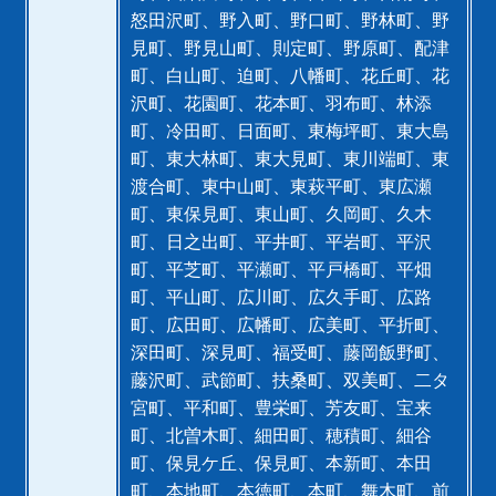
怒田沢町、野入町、野口町、野林町、野
見町、野見山町、則定町、野原町、配津
町、白山町、迫町、八幡町、花丘町、花
沢町、花園町、花本町、羽布町、林添
町、冷田町、日面町、東梅坪町、東大島
町、東大林町、東大見町、東川端町、東
渡合町、東中山町、東萩平町、東広瀬
町、東保見町、東山町、久岡町、久木
町、日之出町、平井町、平岩町、平沢
町、平芝町、平瀬町、平戸橋町、平畑
町、平山町、広川町、広久手町、広路
町、広田町、広幡町、広美町、平折町、
深田町、深見町、福受町、藤岡飯野町、
藤沢町、武節町、扶桑町、双美町、二タ
宮町、平和町、豊栄町、芳友町、宝来
町、北曽木町、細田町、穂積町、細谷
町、保見ケ丘、保見町、本新町、本田
町、本地町、本徳町、本町、舞木町、前