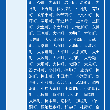
町、今町、岩倉町、岩下町、岩滝町、岩
谷町、上野町、鵜ケ瀬町、牛地町、有洞
町、畝部東町、畝部西町、上八木町、梅
坪町、漆畑町、宇連野町、上挙母、上原
町、栄生町、永太郎町、永覚新町、永覚
町、王滝町、大池町、大井町、大岩町、
大内町、大ケ蔵連町、大河原町、大蔵
町、大桑町、大坂町、大島町、大清水
町、大蔵連町、大平町、大多賀町、太田
町、大塚町、大坪町、大沼町、大野瀬
町、大畑町、大林町、大洞町、大見町、
乙ケ林町、小川町、押井町、鴛鴨町、押
沢町、押山町、小田木町、小滝野町、落
合町、小渡町、乙部ケ丘、乙部町、伯母
沢町、小原大倉町、小原北町、小原田代
町、小原町、折平町、小呂町、国閑町、
貝津町、柿本町、篭林町、加塩町、柏ケ
洞町、鍛治屋敷町、和会町、桂野町、金