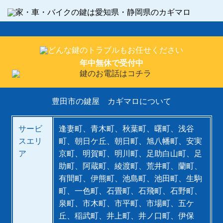
年中無休で受付中
豊田市の鍵屋 カギマロについて
サービ
逢妻町、青木町、秋葉町、曙町、浅谷
スエリ
町、朝日ケ丘、朝日町、旭八幡町、安実
ア
京町、明賀町、明川町、足助白山町、足
助町、阿蔵町、綾渡町、荒井町、蘭町、
有間町、伊熊町、池島町、池田町、生駒
町、一色町、石畳町、石飛町、石野町、
泉町、市木町、市平町、市場町、五ケ
丘、稲武町、井上町、井ノ口町、伊保