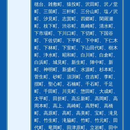
穂台、雑敷町、猿投町、沢田町、沢ノ堂
町、三箇町、三軒町、三分山町、塩ノ沢
町、汐見町、志賀町、四郷町、閑羅瀬
町、枝下町、渋谷町、島崎町、清水町、
下市場町、下川口町、下切町、下国谷
町、下佐切町、下平町、下中町、下仁木
町、下林町、下室町、下山田代町、樹木
町、浄水町、昭和町、白川町、白倉町、
白浜町、城見町、新生町、陣中町、新
町、神明町、新盛町、水源町、杉本町、
菅生町、砂町、須渕町、住吉町、李町、
摺町、聖心町、石楠町、千石町、千足
町、千田町、川見町、惣田町、大成町、
太平町、田折町、高丘新町、高岡町、高
岡本町、高上、高崎町、高野町、高橋
町、高原町、高町、高美町、宝町、滝見
町、竹生町、滝脇町、竹町、竹元町、田
代町、竜岡町、田津原町、立岩町、田中