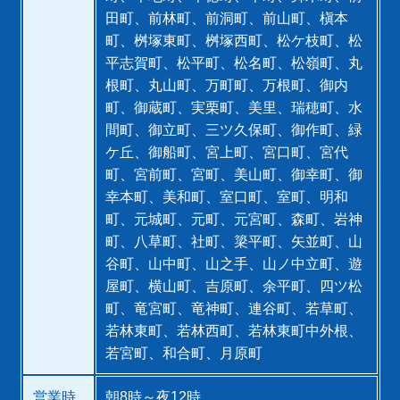
田町、前林町、前洞町、前山町、槇本
町、桝塚東町、桝塚西町、松ケ枝町、松
平志賀町、松平町、松名町、松嶺町、丸
根町、丸山町、万町町、万根町、御内
町、御蔵町、実栗町、美里、瑞穂町、水
間町、御立町、三ツ久保町、御作町、緑
ケ丘、御船町、宮上町、宮口町、宮代
町、宮前町、宮町、美山町、御幸町、御
幸本町、美和町、室口町、室町、明和
町、元城町、元町、元宮町、森町、岩神
町、八草町、社町、簗平町、矢並町、山
谷町、山中町、山之手、山ノ中立町、遊
屋町、横山町、吉原町、余平町、四ツ松
町、竜宮町、竜神町、連谷町、若草町、
若林東町、若林西町、若林東町中外根、
若宮町、和合町、月原町
営業時
朝8時～夜12時